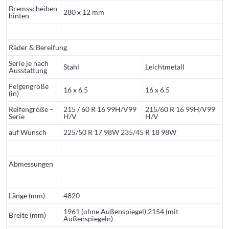
Bremsscheiben
280 x 12 mm
hinten
Räder & Bereifung
Serie je nach
Stahl
Leichtmetall
Ausstattung
Felgengröße
16 x 6.5
16 x 6.5
(in)
Reifengröße –
215 / 60 R 16 99H/V99
215/60 R 16 99H/V99
Serie
H/V
H/V
auf Wunsch
225/50 R 17 98W 235/45 R 18 98W
Abmessungen
Länge (mm)
4820
1961 (ohne Außenspiegel) 2154 (mit
Breite (mm)
Außenspiegeln)