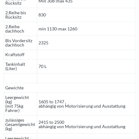
Min 308-max 435
Rücksitz
2.Reihe bis
830
Rücksitz
2.Reihe
min 1130-max 1260
dachhoch
Bis Vordersitz
2325
dachhoch
Kraftstoff
Tankinhalt
70 L
(Liter)
Gewichte
Leergewicht
(kg)
1605 to 1747 ,
(mit 75kg
abhängig von Motorisierung und Ausstattung
Fahrer)
zulässiges
2415 to 2500
Gesamtgewicht
abhängig von Motorisierung und Ausstattung
(kg)
Leergewicht