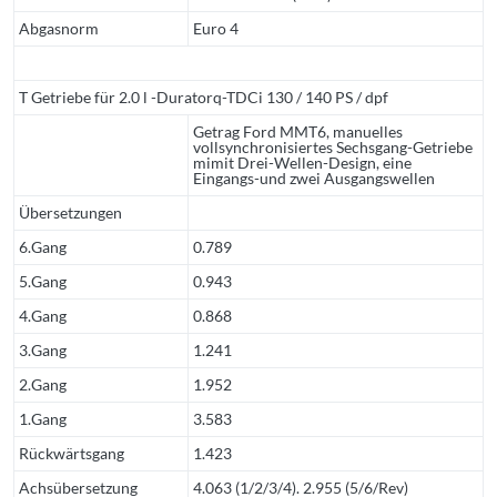
Abgasnorm
Euro 4
T Getriebe für 2.0 l -Duratorq-TDCi 130 / 140 PS / dpf
Getrag Ford MMT6, manuelles
vollsynchronisiertes Sechsgang-Getriebe
mimit Drei-Wellen-Design, eine
Eingangs-und zwei Ausgangswellen
Übersetzungen
6.Gang
0.789
5.Gang
0.943
4.Gang
0.868
3.Gang
1.241
2.Gang
1.952
1.Gang
3.583
Rückwärtsgang
1.423
Achsübersetzung
4.063 (1/2/3/4). 2.955 (5/6/Rev)