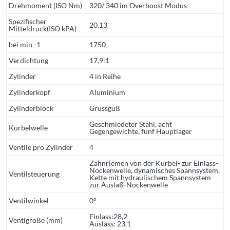
Drehmoment (ISO Nm)
320/ 340 im Overboost Modus
Spezifischer
20,13
Mitteldruck(ISO kPA)
bei min -1
1750
Verdichtung
17,9:1
Zylinder
4 in Reihe
Zylinderkopf
Aluminium
Zylinderblock
Grussguß
Geschmiedeter Stahl, acht
Kurbelwelle
Gegengewichte, fünf Hauptlager
Ventile pro Zylinder
4
Zahnriemen von der Kurbel- zur Einlass-
Nockenwelle, dynamisches Spannsystem,
Ventilsteuerung
Kette mit hydraulischem Spannsystem
zur Auslaß-Nockenwelle
Ventilwinkel
0°
Einlass:28,2
Ventigröße (mm)
Auslass: 23,1