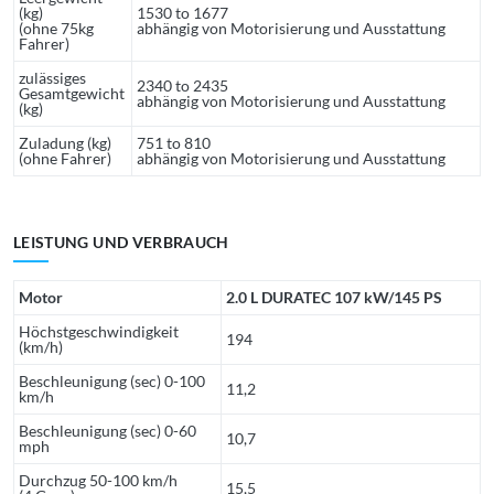
(kg)
1530 to 1677
(ohne 75kg
abhängig von Motorisierung und Ausstattung
Fahrer)
zulässiges
2340 to 2435
Gesamtgewicht
abhängig von Motorisierung und Ausstattung
(kg)
Zuladung (kg)
751 to 810
(ohne Fahrer)
abhängig von Motorisierung und Ausstattung
LEISTUNG UND VERBRAUCH
Motor
2.0 L DURATEC 107 kW/145 PS
Höchstgeschwindigkeit
194
(km/h)
Beschleunigung (sec) 0-100
11,2
km/h
Beschleunigung (sec) 0-60
10,7
mph
Durchzug 50-100 km/h
15,5