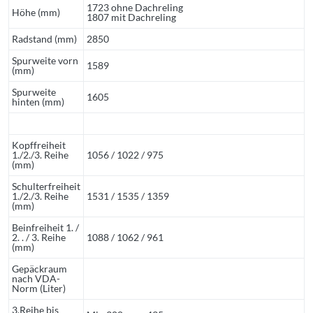
1723 ohne Dachreling
Höhe (mm)
1807 mit Dachreling
Radstand (mm)
2850
Spurweite vorn
1589
(mm)
Spurweite
1605
hinten (mm)
Kopffreiheit
1./2./3. Reihe
1056 / 1022 / 975
(mm)
Schulterfreiheit
1./2./3. Reihe
1531 / 1535 / 1359
(mm)
Beinfreiheit 1. /
2. . / 3. Reihe
1088 / 1062 / 961
(mm)
Gepäckraum
nach VDA-
Norm (Liter)
3.Reihe bis