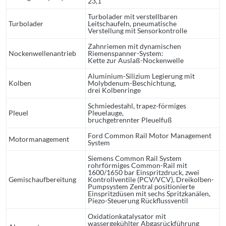
23,1
Turbolader mit verstellbaren
Turbolader
Leitschaufeln, pneumatische
Verstellung mit Sensorkontrolle
Zahnriemen mit dynamischen
Nockenwellenantrieb
Riemenspanner-System:
Kette zur Auslaß-Nockenwelle
Aluminium-Silizium Legierung mit
Kolben
Molybdenum-Beschichtung,
drei Kolbenringe
Schmiedestahl, trapez-förmiges
Pleuel
Pleuelauge,
bruchgetrennter Pleuelfuß
Ford Common Rail Motor Management
Motormanagement
System
Siemens Common Rail System
rohrförmiges Common-Rail mit
1600/1650 bar Einspritzdruck, zwei
Gemischaufbereitung
Kontrollventile (PCV/VCV), Dreikolben-
Pumpsystem Zentral positionierte
Einspritzdüsen mit sechs Spritzkanälen,
Piezo-Steuerung Rückflussventil
Oxidationkatalysator mit
wassergekühlter Abgasrückführung