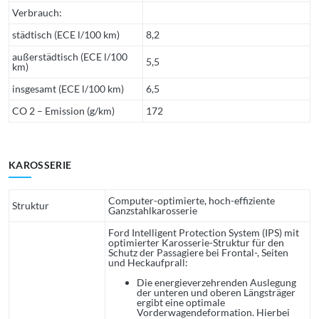
Verbrauch:
städtisch (ECE l/100 km)
8,2
außerstädtisch (ECE l/100
5,5
km)
insgesamt (ECE l/100 km)
6,5
CO 2 – Emission (g/km)
172
KAROSSERIE
Computer-optimierte, hoch-effiziente
Struktur
Ganzstahlkarosserie
Ford Intelligent Protection System (IPS) mit
optimierter Karosserie-Struktur für den
Schutz der Passagiere bei Frontal-, Seiten
und Heckaufprall:
Die energieverzehrenden Auslegung
der unteren und oberen Längsträger
ergibt eine optimale
Vorderwagendeformation. Hierbei