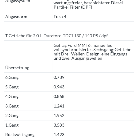
Abgassystem
wartungsfreier, beschichteter Diesel
Partikel Filter (DPF)
Abgasnorm
Euro 4
T Getriebe für 2.0 l -Duratorq-TDCi 130 / 140 PS / dpf
Getrag Ford MMT6, manuelles
vollsynchronisiertes Sechsgang-Getriebe
mit Drei-Wellen-Design, eine Eingangs-
und zwei Ausgangswellen
Übersetzung
6.Gang
0.789
5.Gang
0.943
4.Gang
0.868
3.Gang
1.241
2.Gang
1.952
1.Gang
3.583
Rückwärtsgang
1.423