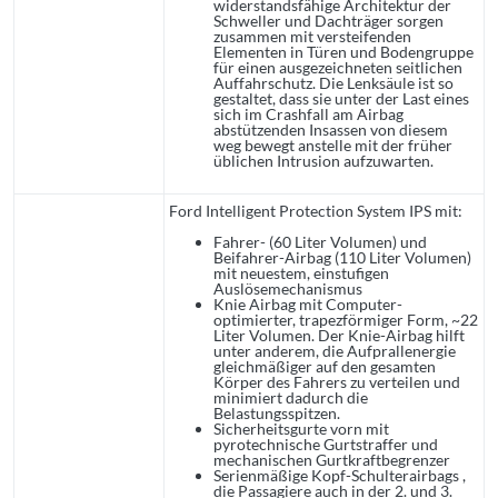
widerstandsfähige Architektur der
Schweller und Dachträger sorgen
zusammen mit versteifenden
Elementen in Türen und Bodengruppe
für einen ausgezeichneten seitlichen
Auffahrschutz. Die Lenksäule ist so
gestaltet, dass sie unter der Last eines
sich im Crashfall am Airbag
abstützenden Insassen von diesem
weg bewegt anstelle mit der früher
üblichen Intrusion aufzuwarten.
Ford Intelligent Protection System IPS mit:
Fahrer- (60 Liter Volumen) und
Beifahrer-Airbag (110 Liter Volumen)
mit neuestem, einstufigen
Auslösemechanismus
Knie Airbag mit Computer-
optimierter, trapezförmiger Form, ~22
Liter Volumen. Der Knie-Airbag hilft
unter anderem, die Aufprallenergie
gleichmäßiger auf den gesamten
Körper des Fahrers zu verteilen und
minimiert dadurch die
Belastungsspitzen.
Sicherheitsgurte vorn mit
pyrotechnische Gurtstraffer und
mechanischen Gurtkraftbegrenzer
Serienmäßige Kopf-Schulterairbags ,
die Passagiere auch in der 2. und 3.