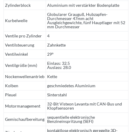
Zylinderblock
Aluminium mit verstärkter Bodenplatte
Globularer Grauguß, Hubzapfen-
Durchmesser 47mm acht
Kurbelwelle
Ausgleichgewichte, fünf Hauptlager mit 52
mm Durchmesser
Ventile pro Zylinder
4
Ventilsteuerung
Zahnkette
Ventilwinkel
29°
Einlass: 32.5
Ventilgröße (mm)
Auslass: 28.0
Nockenwellenantrieb
Kette
Kolben
geschmiedetes Aluminium
Pleuel
Sinterstahl
32-Bit Visteon Levanta mit CAN-Bus und
Motormanagement
Klopfsensoren
sequentielle elektronische
Gemischaufbereitung
Benzineinspritzung (SEFI)
kontaktlose elektronisch geregelte 3D-