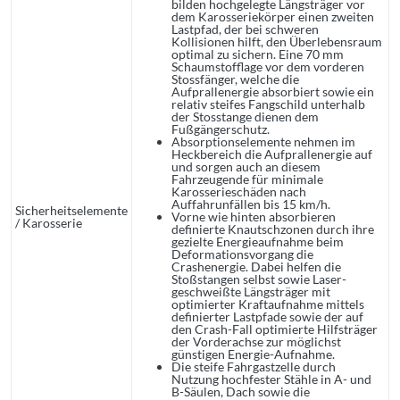
bilden hochgelegte Längsträger vor
dem Karosseriekörper einen zweiten
Lastpfad, der bei schweren
Kollisionen hilft, den Überlebensraum
optimal zu sichern. Eine 70 mm
Schaumstofflage vor dem vorderen
Stossfänger, welche die
Aufprallenergie absorbiert sowie ein
relativ steifes Fangschild unterhalb
der Stosstange dienen dem
Fußgängerschutz.
Absorptionselemente nehmen im
Heckbereich die Aufprallenergie auf
und sorgen auch an diesem
Fahrzeugende für minimale
Karosserieschäden nach
Auffahrunfällen bis 15 km/h.
Sicherheitselemente
Vorne wie hinten absorbieren
/ Karosserie
definierte Knautschzonen durch ihre
gezielte Energieaufnahme beim
Deformationsvorgang die
Crashenergie. Dabei helfen die
Stoßstangen selbst sowie Laser-
geschweißte Längsträger mit
optimierter Kraftaufnahme mittels
definierter Lastpfade sowie der auf
den Crash-Fall optimierte Hilfsträger
der Vorderachse zur möglichst
günstigen Energie-Aufnahme.
Die steife Fahrgastzelle durch
Nutzung hochfester Stähle in A- und
B-Säulen, Dach sowie die