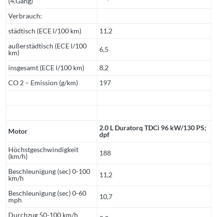
(4.Gang)
Verbrauch:
städtisch (ECE l/100 km)
11,2
außerstädtisch (ECE l/100
6,5
km)
insgesamt (ECE l/100 km)
8,2
CO 2 – Emission (g/km)
197
2.0 L Duratorq TDCi 96 kW/130 PS;
Motor
dpf
Höchstgeschwindigkeit
188
(km/h)
Beschleunigung (sec) 0-100
11,2
km/h
Beschleunigung (sec) 0-60
10,7
mph
Durchzug 50-100 km/h