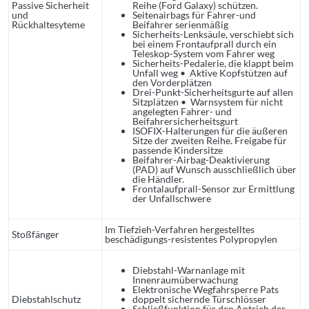
Passive Sicherheit
Reihe (Ford Galaxy) schützen.
und
Seitenairbags für Fahrer-und
Rückhaltesyteme
Beifahrer serienmäßig
Sicherheits-Lenksäule, verschiebt sich
bei einem Frontaufprall durch ein
Teleskop-System vom Fahrer weg
Sicherheits-Pedalerie, die klappt beim
Unfall weg • Aktive Kopfstützen auf
den Vorderplätzen
Drei-Punkt-Sicherheitsgurte auf allen
Sitzplätzen • Warnsystem für nicht
angelegten Fahrer- und
Beifahrersicherheitsgurt
ISOFIX-Halterungen für die äußeren
Sitze der zweiten Reihe. Freigabe für
passende Kindersitze
Beifahrer-Airbag-Deaktivierung
(PAD) auf Wunsch ausschließlich über
die Händler.
Frontalaufprall-Sensor zur Ermittlung
der Unfallschwere
Im Tiefzieh-Verfahren hergestelltes
Stoßfänger
beschädigungs-resistentes Polypropylen
Diebstahl-Warnanlage mit
Innenraumüberwachung
Elektronische Wegfahrsperre Pats
Diebstahlschutz
doppelt sichernde Türschlösser
Schließfunktion für den Antrieb der