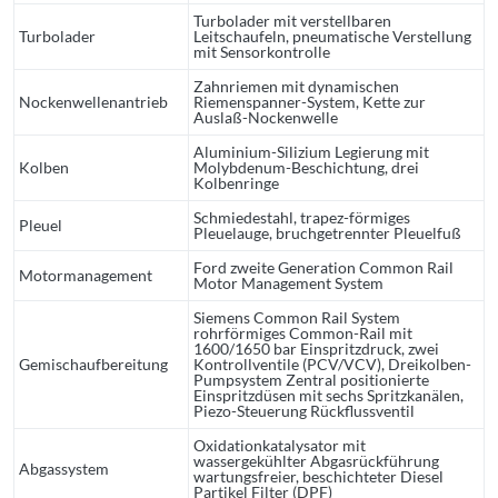
Turbolader mit verstellbaren
Turbolader
Leitschaufeln, pneumatische Verstellung
mit Sensorkontrolle
Zahnriemen mit dynamischen
Nockenwellenantrieb
Riemenspanner-System, Kette zur
Auslaß-Nockenwelle
Aluminium-Silizium Legierung mit
Kolben
Molybdenum-Beschichtung, drei
Kolbenringe
Schmiedestahl, trapez-förmiges
Pleuel
Pleuelauge, bruchgetrennter Pleuelfuß
Ford zweite Generation Common Rail
Motormanagement
Motor Management System
Siemens Common Rail System
rohrförmiges Common-Rail mit
1600/1650 bar Einspritzdruck, zwei
Gemischaufbereitung
Kontrollventile (PCV/VCV), Dreikolben-
Pumpsystem Zentral positionierte
Einspritzdüsen mit sechs Spritzkanälen,
Piezo-Steuerung Rückflussventil
Oxidationkatalysator mit
wassergekühlter Abgasrückführung
Abgassystem
wartungsfreier, beschichteter Diesel
Partikel Filter (DPF)