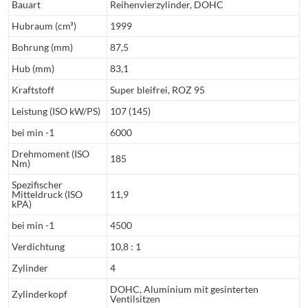
Bauart
Reihenvierzylinder, DOHC
Hubraum (cm³)
1999
Bohrung (mm)
87,5
Hub (mm)
83,1
Kraftstoff
Super bleifrei, ROZ 95
Leistung (ISO kW/PS)
107 (145)
bei min -1
6000
Drehmoment (ISO
185
Nm)
Spezifischer
Mitteldruck (ISO
11,9
kPA)
bei min -1
4500
Verdichtung
10,8 : 1
Zylinder
4
DOHC, Aluminium mit gesinterten
Zylinderkopf
Ventilsitzen