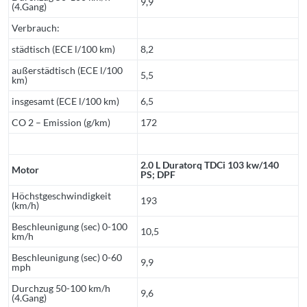
9,9
(4.Gang)
Verbrauch:
städtisch (ECE l/100 km)
8,2
außerstädtisch (ECE l/100
5,5
km)
insgesamt (ECE l/100 km)
6,5
CO 2 – Emission (g/km)
172
2.0 L Duratorq TDCi 103 kw/140
Motor
PS; DPF
Höchstgeschwindigkeit
193
(km/h)
Beschleunigung (sec) 0-100
10,5
km/h
Beschleunigung (sec) 0-60
9,9
mph
Durchzug 50-100 km/h
9,6
(4.Gang)