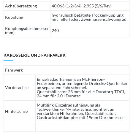
Achsübersetzung
40.063 (1/2/3/4). 2.955 (5/6/Rev)
hydraulisch betätigte Trockenkupplung
Kupplung
mit Tellerfeder; Zweimassenschwungrad
Kupplungsdurchmesser
240
(mm)
KAROSSERIE UND FAHRWERK
Fahrwerk
Einzelradaufhängung an McPherson-
Federbeinen, untenliegende Dreiecks-Querlenker
Vorderachse
an separatem Fahrschemel.
Querstabilisator 23 mm für alle Duratorq-TDCi,
24 mm für 2,0 l Duratec
Multilink-Einzelradaufhängung als
"Schwertlenker"-Hinterachse, montiert an
Hinterachse
verstärktem Hilfsrahmen, Querstabilisator,
Gasdruckstoßdämpfer mit 19mm Durchmesser