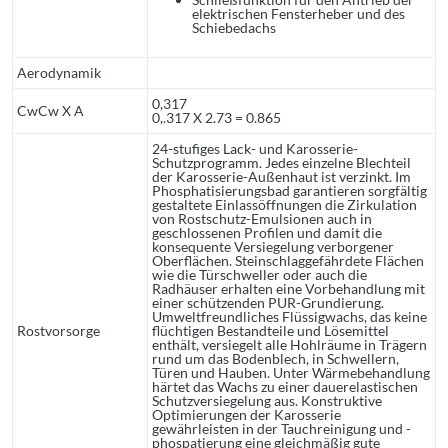
elektrischen Fensterheber und des
Schiebedachs
Aerodynamik
0,317
CwCw X A
0,.317 X 2.73 = 0.865
24-stufiges Lack- und Karosserie-
Schutzprogramm. Jedes einzelne Blechteil
der Karosserie-Außenhaut ist verzinkt. Im
Phosphatisierungsbad garantieren sorgfältig
gestaltete Einlassöffnungen die Zirkulation
von Rostschutz-Emulsionen auch in
geschlossenen Profilen und damit die
konsequente Versiegelung verborgener
Oberflächen. Steinschlaggefährdete Flächen
wie die Türschweller oder auch die
Radhäuser erhalten eine Vorbehandlung mit
einer schützenden PUR-Grundierung.
Umweltfreundliches Flüssigwachs, das keine
Rostvorsorge
flüchtigen Bestandteile und Lösemittel
enthält, versiegelt alle Hohlräume in Trägern
rund um das Bodenblech, in Schwellern,
Türen und Hauben. Unter Wärmebehandlung
härtet das Wachs zu einer dauerelastischen
Schutzversiegelung aus. Konstruktive
Optimierungen der Karosserie
gewährleisten in der Tauchreinigung und -
phospatierung eine gleichmäßig gute