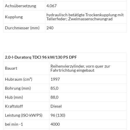
Achsübersetzung
4.067
hydraulisch betätigte Trockenkupplung mit
Kupplung
Tellerfeder; Zweimassenschwungrad
Durchmesser (mm)
240
2.0-l-Duratorq TDCI 96 kW/130 PS DPF
Reihenvierzylinder, vorn quer zur
Bauart
Fahrtrichtung eingebaut
Hubraum (cm³)
1997
Bohrung (mm)
85,0
Hub (mm)
88,0
Kraftstoff
Diesel
Leistung (ISO kW/PS)
96 (130)
bei min -1
4000