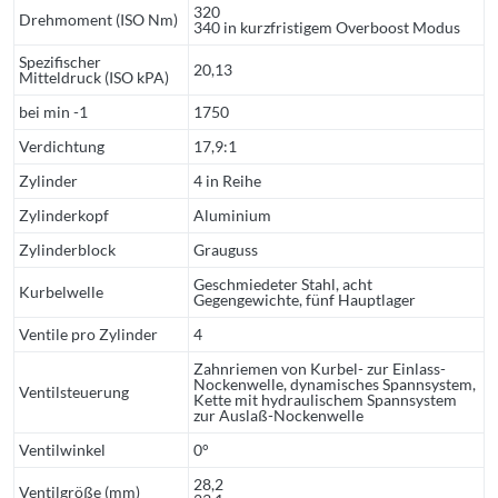
320
Drehmoment (ISO Nm)
340 in kurzfristigem Overboost Modus
Spezifischer
20,13
Mitteldruck (ISO kPA)
bei min -1
1750
Verdichtung
17,9:1
Zylinder
4 in Reihe
Zylinderkopf
Aluminium
Zylinderblock
Grauguss
Geschmiedeter Stahl, acht
Kurbelwelle
Gegengewichte, fünf Hauptlager
Ventile pro Zylinder
4
Zahnriemen von Kurbel- zur Einlass-
Nockenwelle, dynamisches Spannsystem,
Ventilsteuerung
Kette mit hydraulischem Spannsystem
zur Auslaß-Nockenwelle
Ventilwinkel
0°
28,2
Ventilgröße (mm)