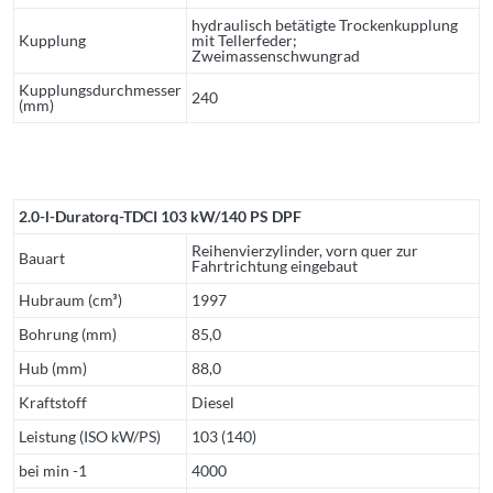
hydraulisch betätigte Trockenkupplung
Kupplung
mit Tellerfeder;
Zweimassenschwungrad
Kupplungsdurchmesser
240
(mm)
2.0-l-Duratorq-TDCI 103 kW/140 PS DPF
Reihenvierzylinder, vorn quer zur
Bauart
Fahrtrichtung eingebaut
Hubraum (cm³)
1997
Bohrung (mm)
85,0
Hub (mm)
88,0
Kraftstoff
Diesel
Leistung (ISO kW/PS)
103 (140)
bei min -1
4000