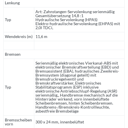
Lenkung
Art: Zahnstangen-Servolenkung serienmäßig
Gesamtübersetzung 14,8 :1
Typ
Hydraulische Servolenkung (HPAS)
Elektro-hydraulische Servolenkung (EHPAS) mit
2,0l TDCi,
Wendekreis (m)
11,6 m
Bremsen
Serienmäßig elektronisches Vierkanal-ABS mit
elektronischer Bremskraftverteilung (EBD) und
Bremsassistent (EBA), hydraulisches Zweikreis-
Bremssystem (diagonal geteilt) mit
Bremsdruckregelventil und
Bremskraftverstärker, Elektronisches
Typ
Stabilitätsprogramm (ESP) inklusive
elektronische Antriebsschlupf-Regelung (ASR)
serienmäßig,, Handbremse mechanisch auf die
Hinterräder wirkend, vorn innenbelüftete
Scheibenbremsen, hinten Scheibenbremsen.
Handbrems-/Bremskreis-Kontrollleuchte,
asbestfreie Bremsbeläge
Bremsscheiben
300 x 24 mm, innenbelüftet
vorn