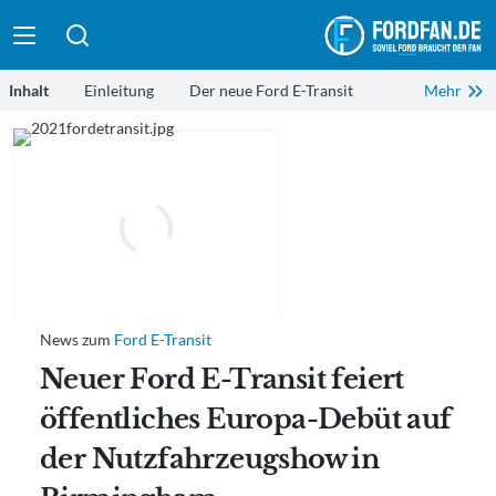
Suche absenden
Inhalt
Einleitung
Der neue Ford E-Transit
E-Transit: Vielzahl an Konfigurations-Möglichkeiten
Fortschrittliches Kommunikations- und Informationssyste
Volle Ladeunterstützung dank Ford Service Pro und Telemat
Niedrige Betriebskosten - acht Jahre Garantie auf die HV
FORDLiive - damit das Business im Takt bleibt
Praxisversuche angelaufen
News zum
Ford E-Transit
Neuer Ford E-Transit feiert
öffentliches Europa-Debüt auf
der Nutzfahrzeugshow in