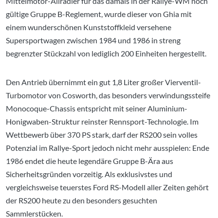
Mittelmotor-Allradler für das damals in der Rallye-WM noch
gültige Gruppe B-Reglement, wurde dieser von Ghia mit
einem wunderschönen Kunststoffkleid versehene
Supersportwagen zwischen 1984 und 1986 in streng
begrenzter Stückzahl von lediglich 200 Einheiten hergestellt.
Den Antrieb übernimmt ein gut 1,8 Liter großer Vierventil-
Turbomotor von Cosworth, das besonders verwindungssteife
Monocoque-Chassis entspricht mit seiner Aluminium-
Honigwaben-Struktur reinster Rennsport-Technologie. Im
Wettbewerb über 370 PS stark, darf der RS200 sein volles
Potenzial im Rallye-Sport jedoch nicht mehr ausspielen: Ende
1986 endet die heute legendäre Gruppe B-Ära aus
Sicherheitsgründen vorzeitig. Als exklusivstes und
vergleichsweise teuerstes Ford RS-Modell aller Zeiten gehört
der RS200 heute zu den besonders gesuchten
Sammlerstücken.