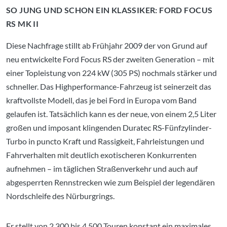
SO JUNG UND SCHON EIN KLASSIKER: FORD FOCUS
RS MK II
Diese Nachfrage stillt ab Frühjahr 2009 der von Grund auf
neu entwickelte Ford Focus RS der zweiten Generation – mit
einer Topleistung von 224 kW (305 PS) nochmals stärker und
schneller. Das Highperformance-Fahrzeug ist seinerzeit das
kraftvollste Modell, das je bei Ford in Europa vom Band
gelaufen ist. Tatsächlich kann es der neue, von einem 2,5 Liter
großen und imposant klingenden Duratec RS-Fünfzylinder-
Turbo in puncto Kraft und Rassigkeit, Fahrleistungen und
Fahrverhalten mit deutlich exotischeren Konkurrenten
aufnehmen – im täglichen Straßenverkehr und auch auf
abgesperrten Rennstrecken wie zum Beispiel der legendären
Nordschleife des Nürburgrings.
Er stellt von 2.300 bis 4.500 Touren konstant ein maximales