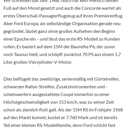
Wir schreiben das Jahr 1968. Noch hat kein Mensch seinen
Fuß auf den Mond gesetzt und auch die Concorde wartet als
erstes Überschall-Passagierflugzeug auf ihren Premierenflug.
Aber Ford Europa, als selbständige Organisation gerade neu
gegründet, läutet ganz ohne großes Aufsehen den Beginn
einer Epoche ein – und lässt das erste RS-Modell zu Kunden
rollen. Es basiert auf dem 15M der Baureihe P6, der zuvor
noch Taunus hieß, und schöpft zunächst 70 PS aus einem 1,7
Liter großen Vierzylinder-V-Motor.
Dies beflügelt das zweitürige, serienmäßig mit Gürtelreifen,
schwarzen Rallye-Streifen, Zusatzinstrumenten und -
scheinwerfern ausgestattete Coupé immerhin zu einer
Höchstgeschwindigkeit von 153 km/h, was zu seiner Zeit
schon als ziemlich flott galt. Als der 15M RS im Frühjahr 1968
auf den Markt kommt, kostet er 7.760 Mark und ist bereits
Teil einer kleinen RS-Modellfamilie, denn Ford schickt fast