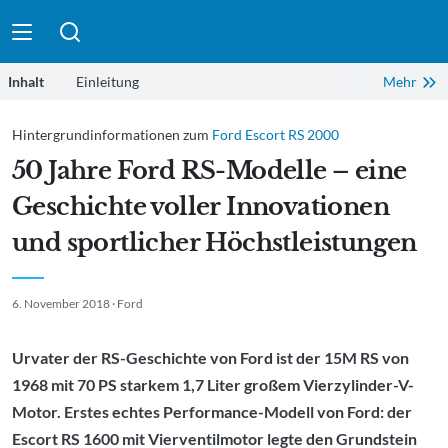
Suche absenden
Inhalt
Einleitung
Vierventil-Technologie debütierte bei Ford bereits 1970
Hintergrundinformationen zum
Ford Escort RS 2000
Mit dem Ford Escort Mk III bricht eine neue Epoche an
50 Jahre Ford RS-Modelle – eine
Traumsportwagen mit Seltenheitswert: Der Ford RS200
Geschichte voller Innovationen
Setzten auch aerodynamisch Ausrufezeichen: Die „Cossies“
und sportlicher Höchstleistungen
Aufbruch in die Moderne: Ford Focus RS Mk I
So jung und schon ein Klassiker: Ford Focus RS Mk II
6. November 2018 · Ford
Stärkster Fronttriebler der RS-Geschichte: Ford Focus RS50
Urvater der RS-Geschichte von Ford ist der 15M RS von
Aktuell gültiger Maßstab: Der Ford Focus RS Mk III „Blue & 
1968 mit 70 PS starkem 1,7 Liter großem Vierzylinder-V-
Motor. Erstes echtes Performance-Modell von Ford: der
Escort RS 1600 mit Vierventilmotor legte den Grundstein